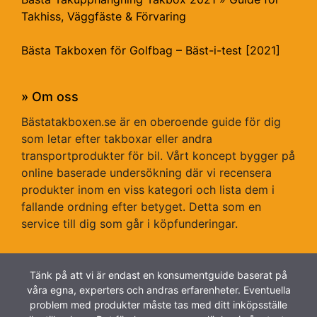
Takhiss, Väggfäste & Förvaring
Bästa Takboxen för Golfbag – Bäst-i-test [2021]
» Om oss
Bästatakboxen.se är en oberoende guide för dig
som letar efter takboxar eller andra
transportprodukter för bil. Vårt koncept bygger på
online baserade undersökning där vi recensera
produkter inom en viss kategori och lista dem i
fallande ordning efter betyget. Detta som en
service till dig som går i köpfunderingar.
Tänk på att vi är endast en konsumentguide baserat på
våra egna, experters och andras erfarenheter. Eventuella
problem med produkter måste tas med ditt inköpsställe