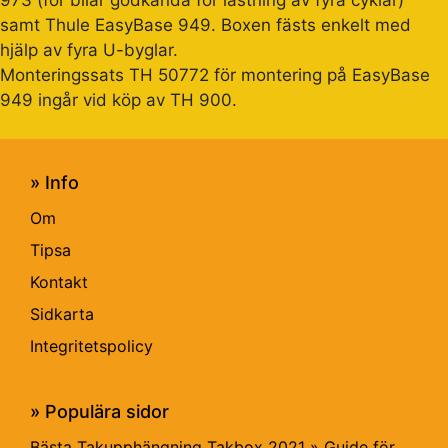
973 (för bilar godkända för lastning av fyra cyklar)
samt Thule EasyBase 949. Boxen fästs enkelt med
hjälp av fyra U-byglar.
Monteringssats TH 50772 för montering på EasyBase
949 ingår vid köp av TH 900.
» Info
Om
Tipsa
Kontakt
Sidkarta
Integritetspolicy
» Populära sidor
Bästa Takupphängning Takbox 2021 » Guide för