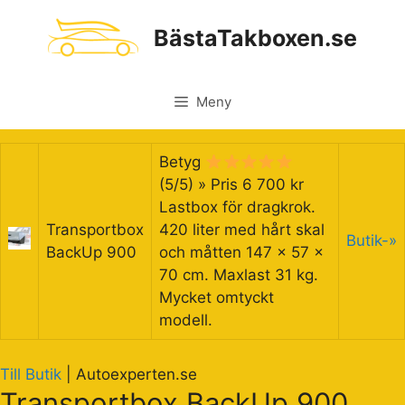
Hoppa
till
BästaTakboxen.se
innehåll
Meny
Betyg
(5/5) » Pris 6 700 kr
Lastbox för dragkrok.
Transportbox
420 liter med hårt skal
Butik-»
BackUp 900
och måtten 147 x 57 x
70 cm. Maxlast 31 kg.
Mycket omtyckt
modell.
Till Butik
|
Autoexperten.se
Transportbox BackUp 900